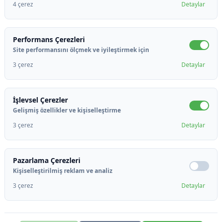
4 çerez
Detaylar
Performans Çerezleri
Site performansını ölçmek ve iyileştirmek için
3 çerez
Detaylar
STAJ PROGRAMI
İşlevsel Çerezler
eleceğin
Sürdürülebilirlik
Liderl
Gelişmiş özellikler ve kişiselleştirme
3 çerez
Detaylar
cileri için özel tasarlanmış staj programımızla sürdürülebilirlik alanında
Pazarlama Çerezleri
Sertifika ve referans
De
mlar
Kişiselleştirilmiş reklam ve analiz
mektubu
3 çerez
Detaylar