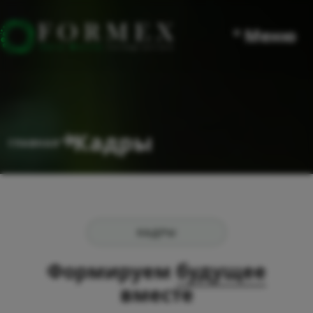
° Меню
Кадры
ГЛАВНАЯ
КАДРЫ
Формируем
будущее
вместе