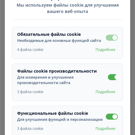
Мы используем файлы cookie для улучшения
вашего веб-опыта
ПРОЦЕСС ПОДАЧИ
ЗАЯВКИ
Обязательные файлы cookie
Как
подать заявку
?
Необходимые для основных функций сайта
4 файла cookie
Подробнее
01
Онлайн заявка
Файлы cookie производительности
Для измерения и улучшения
Заполните онлайн-форму заявки для
производительности сайта
интересующей вас позиции.
3 файла cookie
Подробнее
Функциональные файлы cookie
02
Для улучшения функций и персонализации
Оценка резюме
3 файла cookie
Подробнее