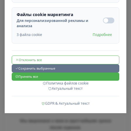
Наш отдел кадров проведет оценку вашего
резюме и свяжется с вами.
Файлы cookie маркетинга
Для персонализированной рекламы и
анализа
3 файла cookie
Подробнее
03
Собеседование
Отклонить все
Проведем онлайн- или очное собеседование с
Сохранить выбранные
подходящими кандидатами.
Принять все
Политика файлов cookie
Актуальный текст
04
GDPR & Актуальный текст
Решение
Мы вернемся к вам в кратчайшие сроки
после оценки.