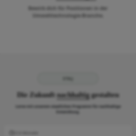
Bewirb dich für Positionen in der
Umwelttechnologie-Branche.
STAJ
Die Zukunft
nachhaltig
gestalten
Lerne mit unserem staatlichen Programm für nachhaltige
Entwicklung.
3-6 Monate