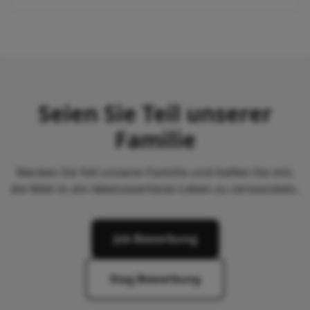
Seien Sie Teil unserer
Familie
Werden Sie Teil unserer Familie und helfen Sie mit,
die Welt in ein lebenswerteres Leben zu verwandeln.
Job Bewerbung
Stag Bewerbung