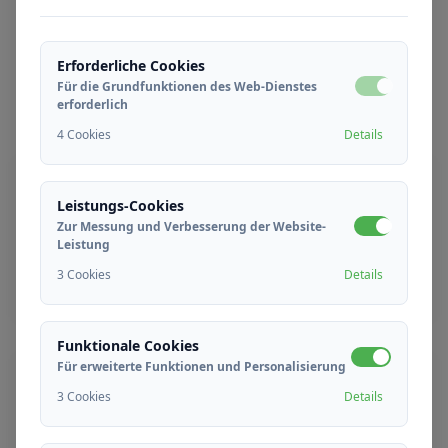
BEWERBUNGSPROZESS
Erforderliche Cookies
Für die Grundfunktionen des Web-Dienstes
Wie
Bewerben
Sie sich?
erforderlich
4 Cookies
Details
01
Online Bewerbung
Leistungs-Cookies
Zur Messung und Verbesserung der Website-
Füllen Sie das Online-Bewerbungsformular für
Leistung
die gewünschte Position aus.
3 Cookies
Details
Funktionale Cookies
02
Für erweiterte Funktionen und Personalisierung
CV-Überprüfung
3 Cookies
Details
Unser Personalwesen überprüft Ihr CV und gibt