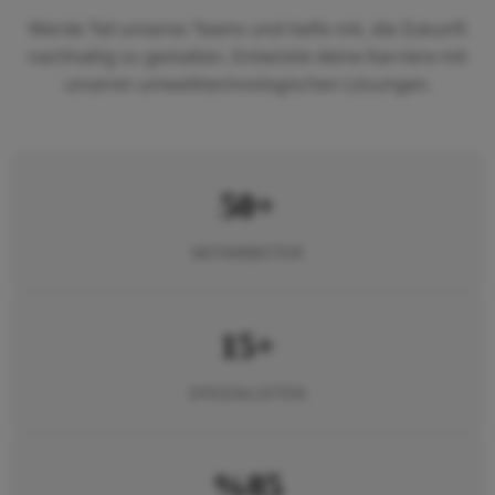
Werde Teil unseres Teams und helfe mit, die Zukunft
nachhaltig zu gestalten. Entwickle deine Karriere mit
unseren umwelttechnologischen Lösungen.
50+
MITARBEITER
15+
SPEZIALISTEN
%85