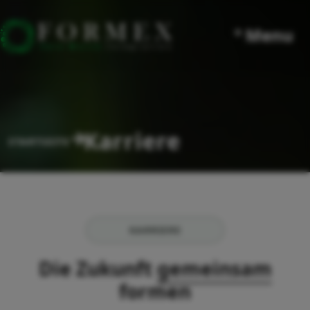
° Menu
Karriere
STARTSEITE
KARRIERE
Die Zukunft
gemeinsam
formen