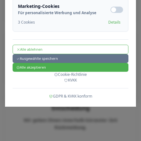
Ihnen Rückmeldung.
Marketing-Cookies
Für personalisierte Werbung und Analyse
3 Cookies
Details
03
Gespräch
Alle ablehnen
Wir führen Online- oder persönliche Gespräche
Ausgewählte speichern
mit geeigneten Kandidaten durch.
Alle akzeptieren
Cookie-Richtlinie
KVKK
04
GDPR & KVKK konform
Entscheidung
Wir geben Ihnen innerhalb kürzester Zeit
Rückmeldung.