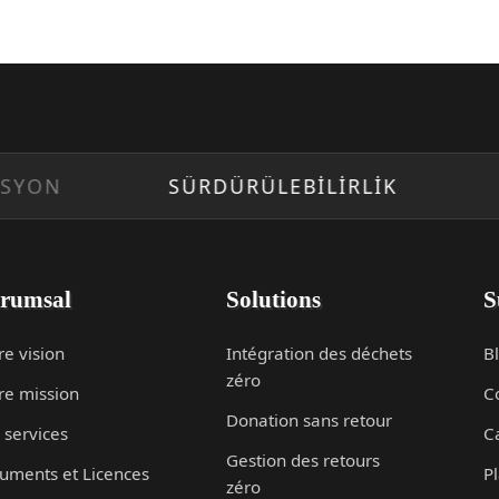
N
SÜRDÜRÜLEBİLİRLİK
GEL
rumsal
Solutions
S
re vision
Intégration des déchets
B
zéro
re mission
C
Donation sans retour
 services
C
Gestion des retours
uments et Licences
Pl
zéro