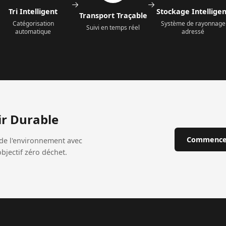
Tri Intelligent
Stockage Intelligen
Transport Traçable
Catégorisation
Système de rayonnage
Suivi en temps réel
automatique
adressé
r Durable
Commence
de l'environnement avec
bjectif zéro déchet.