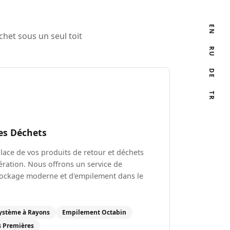
EN
het sous un seul toit
RU
DE
TR
des Déchets
place de vos produits de retour et déchets
ration. Nous offrons un service de
ockage moderne et d'empilement dans le
ystème à Rayons
Empilement Octabin
s Premières