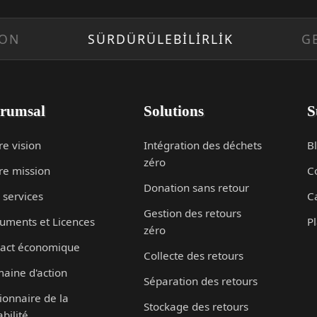
SÜRDÜRÜLEBİLİRLİK
GELECEK
rumsal
Solutions
S
re vision
Intégration des déchets
B
zéro
re mission
C
Donation sans retour
 services
C
Gestion des retours
uments et Licences
Pl
zéro
act économique
Collecte des retours
aine d'action
Séparation des retours
ionnaire de la
Stockage des retours
bilité